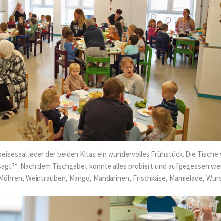
eisesaal jeder der beiden Kitas ein wundervolles Frühstück. Die Tisc
sagt?“. Nach dem Tischgebet konnte alles probiert und aufgegessen we
 Möhren, Weintrauben, Mango, Mandarinen, Frischkäse, Marmelade, Wurst