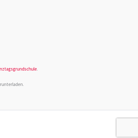
nztagsgrundschule
.
runterladen.