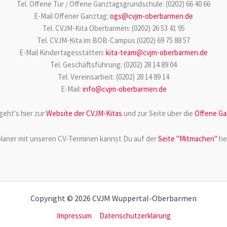
Tel. Offene Tür / Offene Ganztagsgrundschule: (0202) 66 40 66
E-Mail Offener Ganztag:
ogs@cvjm-oberbarmen.de
Tel. CVJM-Kita Oberbarmen: (0202) 26 53 41 95
Tel. CVJM-Kita im BOB-Campus (0202) 69 75 88 57
E-Mail Kindertagesstätten:
kita-team@cvjm-oberbarmen.de
Tel. Geschäftsführung: (0202) 28 14 89 04
Tel. Vereinsarbeit: (0202) 28 14 89 14
E-Mail:
info@cvjm-oberbarmen.de
geht's hier zur
Website der CVJM-Kitas
und zur Seite über die
Offene Ga
laner mit unseren CV-Terminen kannst Du auf der
Seite "Mitmachen"
he
Copyright © 2026 CVJM Wuppertal-Oberbarmen
Impressum
Datenschutzerklärung