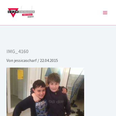
Zum
Inhalt
springen
IMG_4160
Von
jessicascharf
/
22.04.2015