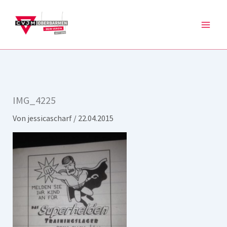
Zum
Inhalt
springen
IMG_4225
Von
jessicascharf
/
22.04.2015