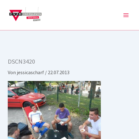
Zum
Inhalt
springen
DSCN3420
Von
jessicascharf
/
22.07.2013