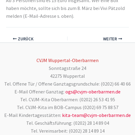
Ab 3 Personen sind es 15 Euro insgesamt. Wer eine Box
haben möchte, sollte sich bis zum 8. März bei Vivi Pätzold
melden (E-Mail-Adresse s. oben).
ZURÜCK
WEITER
CVJM Wuppertal-Oberbarmen
Sonntagstraße 24
42275 Wuppertal
Tel. Offene Tür / Offene Ganztagsgrundschule: (0202) 66 40 66
E-Mail Offener Ganztag:
ogs@cvjm-oberbarmen.de
Tel. CVJM-Kita Oberbarmen: (0202) 26 53 41 95
Tel. CVJM-Kita im BOB-Campus (0202) 69 75 88 57
E-Mail Kindertagesstätten:
kita-team@cvjm-oberbarmen.de
Tel. Geschäftsführung: (0202) 28 14 89 04
Tel. Vereinsarbeit: (0202) 28 14 89 14