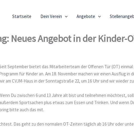
Startseite
Dein Verein
Angebote
Stellenange
ag: Neues Angebot in der Kinder-
Seit September bietet das Mitarbeiterteam der Offenen Tür (OT) einma
Programm für Kinder an. Am 18. November machen wir einen Ausflug in d
wir am CVJM-Haus in der Sonntagstraße 22, um 16 Uhr sind wir wieder zu
Wenn Du zwischen 6 und 13 Jahre alt bist und teilnehmen möchtest, sollt
außerdem Sportsachen plus etwas zum Essen und Trinken. Und wenn Du 
bring bitte auch das mit.
test. Das geht zu den normalen OT-Zeiten täglich ab 16 Uhr oder unter