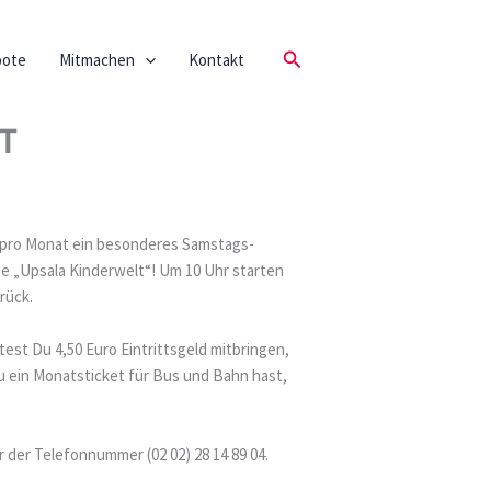
Suchen
bote
Mitmachen
Kontakt
OT
l pro Monat ein besonderes Samstags-
ie „Upsala Kinderwelt“! Um 10 Uhr starten
rück.
est Du 4,50 Euro Eintrittsgeld mitbringen,
ein Monatsticket für Bus und Bahn hast,
 der Telefonnummer (02 02) 28 14 89 04.