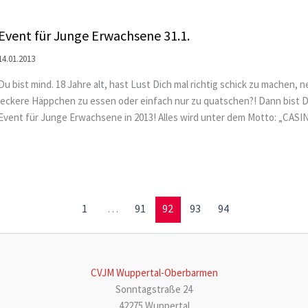
Event für Junge Erwachsene 31.1.
14.01.2013
Du bist mind. 18 Jahre alt, hast Lust Dich mal richtig schick zu machen,
leckere Häppchen zu essen oder einfach nur zu quatschen?! Dann bist D
Event für Junge Erwachsene in 2013! Alles wird unter dem Motto: „CASI
1
…
91
92
93
94
CVJM Wuppertal-Oberbarmen
Sonntagstraße 24
42275 Wuppertal