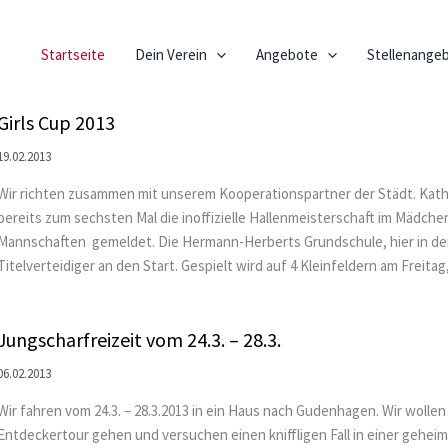
Startseite
Dein Verein
Angebote
Stellenange
Girls Cup 2013
19.02.2013
Wir richten zusammen mit unserem Kooperationspartner der Städt. Kath
bereits zum sechsten Mal die inoffizielle Hallenmeisterschaft im Mädch
Mannschaften gemeldet. Die Hermann-Herberts Grundschule, hier in den 
Titelverteidiger an den Start. Gespielt wird auf 4 Kleinfeldern am Freitag
Jungscharfreizeit vom 24.3. – 28.3.
06.02.2013
Wir fahren vom 24.3. – 28.3.2013 in ein Haus nach Gudenhagen. Wir wolle
Entdeckertour gehen und versuchen einen kniffligen Fall in einer geheimn