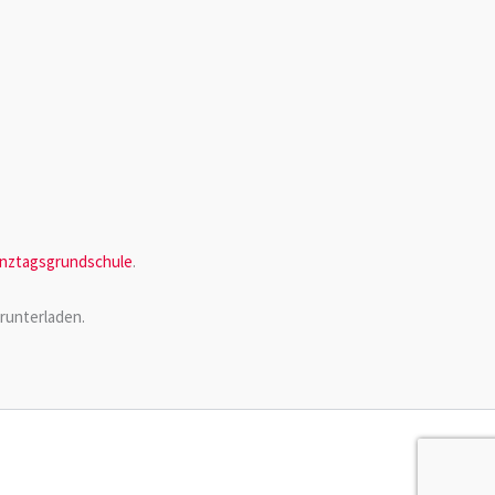
nztagsgrundschule
.
runterladen.