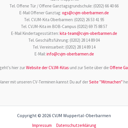
Tel. Offene Tür / Offene Ganztagsgrundschule: (0202) 66 40 66
E-Mail Offener Ganztag:
ogs@cvjm-oberbarmen.de
Tel. CVJM-Kita Oberbarmen: (0202) 26 53 41 95
Tel. CVJM-Kita im BOB-Campus (0202) 69 75 88 57
E-Mail Kindertagesstätten:
kita-team@cvjm-oberbarmen.de
Tel. Geschäftsführung: (0202) 28 14 89 04
Tel. Vereinsarbeit: (0202) 28 14 89 14
E-Mail:
info@cvjm-oberbarmen.de
geht's hier zur
Website der CVJM-Kitas
und zur Seite über die
Offene Ga
laner mit unseren CV-Terminen kannst Du auf der
Seite "Mitmachen"
he
Copyright © 2026 CVJM Wuppertal-Oberbarmen
Impressum
Datenschutzerklärung