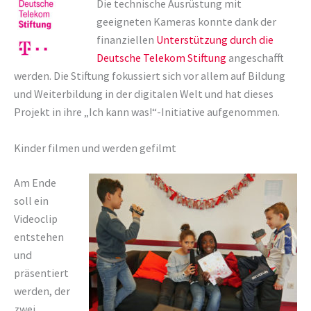
Die technische Ausrüstung mit
geeigneten Kameras konnte dank der
finanziellen
Unterstützung durch die
Deutsche Telekom Stiftung
angeschafft
werden. Die Stiftung fokussiert sich vor allem auf Bildung
und Weiterbildung in der digitalen Welt und hat dieses
Projekt in ihre „Ich kann was!“-Initiative aufgenommen.
Kinder filmen und werden gefilmt
Am Ende
soll ein
Videoclip
entstehen
und
präsentiert
werden, der
zwei