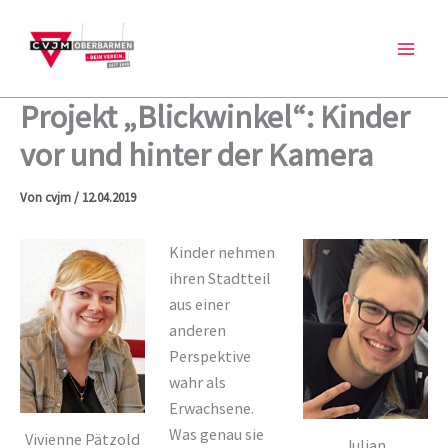
Zum
Inhalt
springen
Projekt „Blickwinkel“: Kinder
vor und hinter der Kamera
Von
cvjm
/
12.04.2019
Kinder nehmen
ihren Stadtteil
aus einer
anderen
Perspektive
wahr als
Erwachsene.
Was genau sie
Vivienne Pätzold
Julian