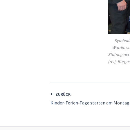
Symbolis
Wardin vo
Stiftung de
(re.), Bürge
ZURÜCK
Kinder-Ferien-Tage starten am Montag