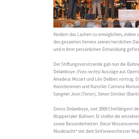
Kindern das Lachen zu ermöglichen, indem 
des gesamten Vereins seinen herzlichen Dan
und in ihrer persönlichen Entwicklung geför
Der Stiftungsvorsitzende gab nun die Bühne 
Delamboye
(Foto rechts)
Auszüge aus Opern 
Amadeus Mozart und Léo Delibes vortrug. D
Künstlerinnen und Künstler Catriona Moriso
Sangmin Jeon (Tenor), Simon Stricker (Bari
Enrico Delamboye, seit 2009 Chefdirigent de
Wuppertaler Bühnen. Er stellte die einzeln
sowie Besonderheiten. Diese Wissensvermit
Musiknacht“ mit dem Sinfonieorchester Wuppe