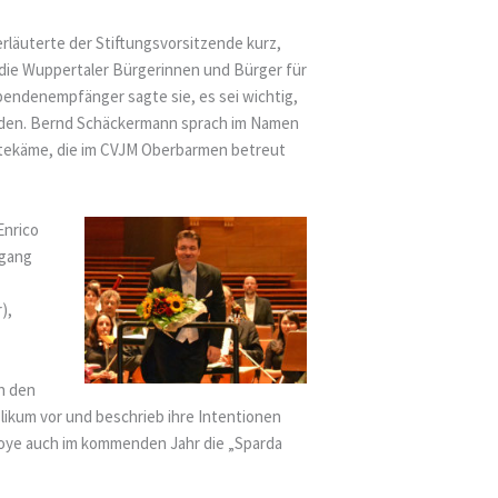
läuterte der Stiftungsvorsitzende kurz,
 die Wuppertaler Bürgerinnen und Bürger für
 Spendenempfänger sagte sie, es sei wichtig,
ürden. Bernd Schäckermann sprach im Namen
gutekäme, die im CVJM Oberbarmen betreut
Enrico
fgang
),
an den
likum vor und beschrieb ihre Intentionen
boye auch im kommenden Jahr die „Sparda