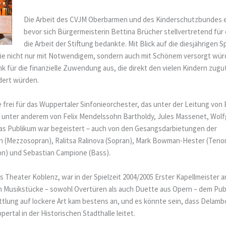
Die Arbeit des CVJM Oberbarmen und des Kinderschutzbundes er
bevor sich Bürgermeisterin Bettina Brücher stellvertretend für
die Arbeit der Stiftung bedankte. Mit Blick auf die diesjährigen
sie nicht nur mit Notwendigem, sondern auch mit Schönem versorgt w
k für die finanzielle Zuwendung aus, die direkt den vielen Kindern zu
dert würden.
frei für das Wuppertaler Sinfonieorchester, das unter der Leitung von 
unter anderem von Felix Mendelssohn Bartholdy, Jules Massenet, Wol
as Publikum war begeistert – auch von den Gesangsdarbietungen der
n (Mezzosopran), Ralitsa Ralinova (Sopran), Mark Bowman-Hester (Tenor
ton) und Sebastian Campione (Bass).
s Theater Koblenz, war in der Spielzeit 2004/2005 Erster Kapellmeister 
en Musikstücke – sowohl Overtüren als auch Duette aus Opern – dem Pub
tlung auf lockere Art kam bestens an, und es könnte sein, dass Delam
rtal in der Historischen Stadthalle leitet.