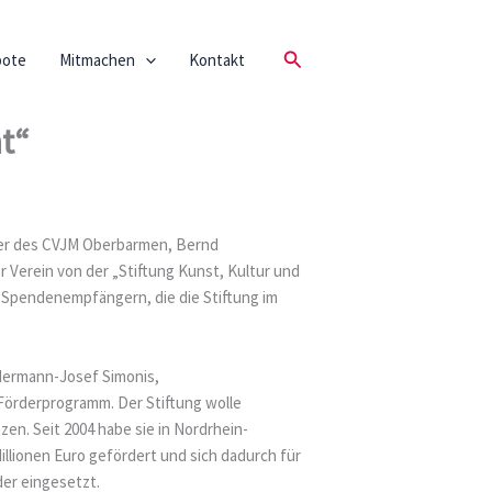
Suchen
bote
Mitmachen
Kontakt
t“
rer des CVJM Oberbarmen, Bernd
Verein von der „Stiftung Kunst, Kultur und
 Spendenempfängern, die die Stiftung im
Hermann-Josef Simonis,
Förderprogramm. Der Stiftung wolle
en. Seit 2004 habe sie in Nordrhein-
illionen Euro gefördert und sich dadurch für
der eingesetzt.