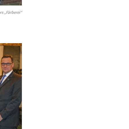
s „Färberei“