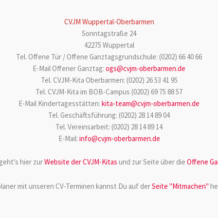
CVJM Wuppertal-Oberbarmen
Sonntagstraße 24
42275 Wuppertal
Tel. Offene Tür / Offene Ganztagsgrundschule: (0202) 66 40 66
E-Mail Offener Ganztag:
ogs@cvjm-oberbarmen.de
Tel. CVJM-Kita Oberbarmen: (0202) 26 53 41 95
Tel. CVJM-Kita im BOB-Campus (0202) 69 75 88 57
E-Mail Kindertagesstätten:
kita-team@cvjm-oberbarmen.de
Tel. Geschäftsführung: (0202) 28 14 89 04
Tel. Vereinsarbeit: (0202) 28 14 89 14
E-Mail:
info@cvjm-oberbarmen.de
geht's hier zur
Website der CVJM-Kitas
und zur Seite über die
Offene Ga
laner mit unseren CV-Terminen kannst Du auf der
Seite "Mitmachen"
he