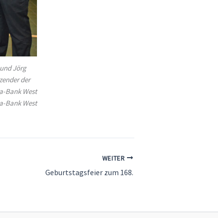
 und Jörg
zender der
da-Bank West
rda-Bank West
WEITER
Geburtstagsfeier zum 168.