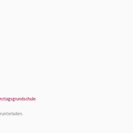
nztagsgrundschule
.
runterladen.