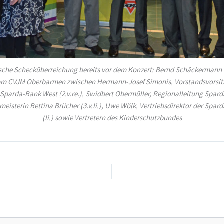
che Schecküberreichung bereits vor dem Konzert: Bernd Schäckermann
m CVJM Oberbarmen zwischen Hermann-Josef Simonis, Vorstandsvorsit
r Sparda-Bank West (2.v.re.), Swidbert Obermüller, Regionalleitung Spar
rmeisterin Bettina Brücher (3.v.li.), Uwe Wölk, Vertriebsdirektor der Spa
(li.) sowie Vertretern des Kinderschutzbundes