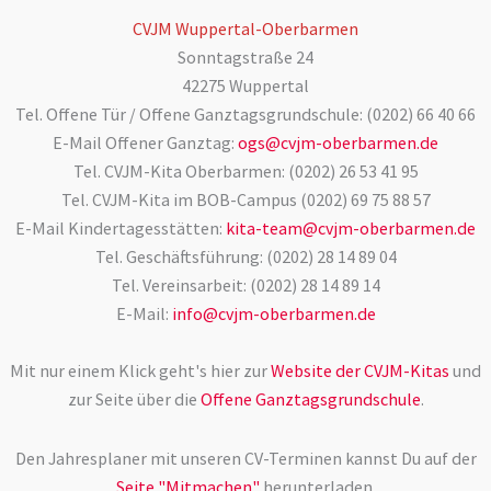
CVJM Wuppertal-Oberbarmen
Sonntagstraße 24
42275 Wuppertal
Tel. Offene Tür / Offene Ganztagsgrundschule: (0202) 66 40 66
E-Mail Offener Ganztag:
ogs@cvjm-oberbarmen.de
Tel. CVJM-Kita Oberbarmen: (0202) 26 53 41 95
Tel. CVJM-Kita im BOB-Campus (0202) 69 75 88 57
E-Mail Kindertagesstätten:
kita-team@cvjm-oberbarmen.de
Tel. Geschäftsführung: (0202) 28 14 89 04
Tel. Vereinsarbeit: (0202) 28 14 89 14
E-Mail:
info@cvjm-oberbarmen.de
Mit nur einem Klick geht's hier zur
Website der CVJM-Kitas
und
zur Seite über die
Offene Ganztagsgrundschule
.
Den Jahresplaner mit unseren CV-Terminen kannst Du auf der
Seite "Mitmachen"
herunterladen.