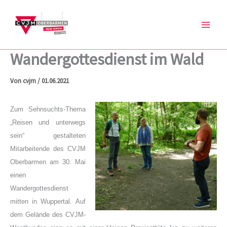
Zum
Inhalt
springen
Wandergottesdienst im Wald
Von
cvjm
/
01.06.2021
Zum Sehnsuchts-Thema
„Reisen und unterwegs
sein“ gestalteten
Mitarbeitende des CVJM
Oberbarmen am 30. Mai
einen
Wandergottesdienst
mitten in Wuppertal. Auf
dem Gelände des CVJM-